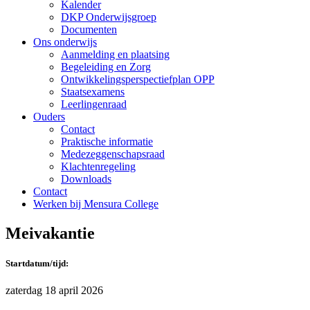
Kalender
DKP Onderwijsgroep
Documenten
Ons onderwijs
Aanmelding en plaatsing
Begeleiding en Zorg
Ontwikkelingsperspectiefplan OPP
Staatsexamens
Leerlingenraad
Ouders
Contact
Praktische informatie
Medezeggenschapsraad
Klachtenregeling
Downloads
Contact
Werken bij Mensura College
Meivakantie
Startdatum/tijd:
zaterdag 18 april 2026