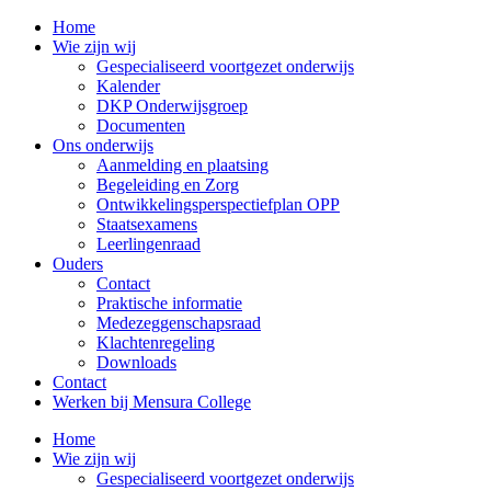
Home
Wie zijn wij
Gespecialiseerd voortgezet onderwijs
Kalender
DKP Onderwijsgroep
Documenten
Ons onderwijs
Aanmelding en plaatsing
Begeleiding en Zorg
Ontwikkelingsperspectiefplan OPP
Staatsexamens
Leerlingenraad
Ouders
Contact
Praktische informatie
Medezeggenschapsraad
Klachtenregeling
Downloads
Contact
Werken bij Mensura College
Home
Wie zijn wij
Gespecialiseerd voortgezet onderwijs