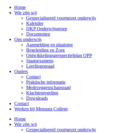
Home
Wie zijn wij
Gespecialiseerd voortgezet onderwijs
Kalender
DKP Onderwijsgroep
Documenten
Ons onderwijs
Aanmelding en plaatsing
Begeleiding en Zorg
Ontwikkelingsperspectiefplan OPP
Staatsexamens
Leerlingenraad
Ouders
Contact
Praktische informatie
Medezeggenschapsraad
Klachtenregeling
Downloads
Contact
Werken bij Mensura College
Home
Wie zijn wij
Gespecialiseerd voortgezet onderwijs