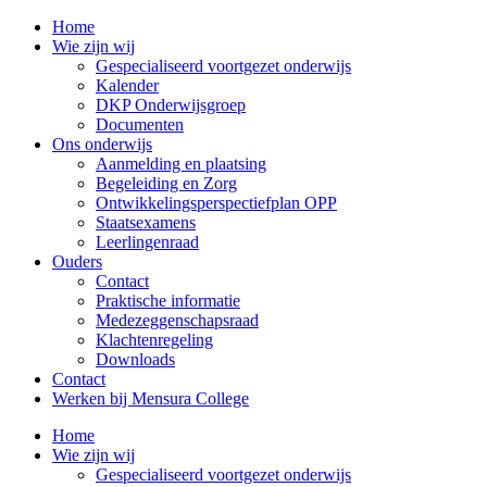
Home
Wie zijn wij
Gespecialiseerd voortgezet onderwijs
Kalender
DKP Onderwijsgroep
Documenten
Ons onderwijs
Aanmelding en plaatsing
Begeleiding en Zorg
Ontwikkelingsperspectiefplan OPP
Staatsexamens
Leerlingenraad
Ouders
Contact
Praktische informatie
Medezeggenschapsraad
Klachtenregeling
Downloads
Contact
Werken bij Mensura College
Home
Wie zijn wij
Gespecialiseerd voortgezet onderwijs