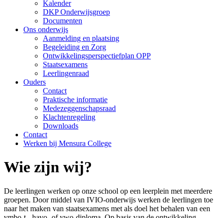
Kalender
DKP Onderwijsgroep
Documenten
Ons onderwijs
Aanmelding en plaatsing
Begeleiding en Zorg
Ontwikkelingsperspectiefplan OPP
Staatsexamens
Leerlingenraad
Ouders
Contact
Praktische informatie
Medezeggenschapsraad
Klachtenregeling
Downloads
Contact
Werken bij Mensura College
Wie zijn wij?
De leerlingen werken op onze school op een leerplein met meerdere
groepen. Door middel van IVIO-onderwijs werken de leerlingen toe
naar het maken van staatsexamens met als doel het behalen van een
vmbo-t-, havo- of vwo-diploma. Op basis van de ontwikkeling