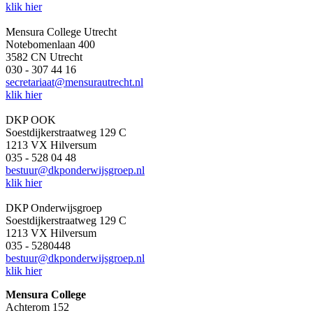
klik hier
Mensura College Utrecht
Notebomenlaan 400
3582 CN Utrecht
030 - 307 44 16
secretariaat@mensurautrecht.nl
klik hier
DKP OOK
Soestdijkerstraatweg 129 C
1213 VX Hilversum
035 - 528 04 48
bestuur@dkponderwijsgroep.nl
klik hier
DKP Onderwijsgroep
Soestdijkerstraatweg 129 C
1213 VX Hilversum
035 - 5280448
bestuur@dkponderwijsgroep.nl
klik hier
Mensura College
Achterom 152