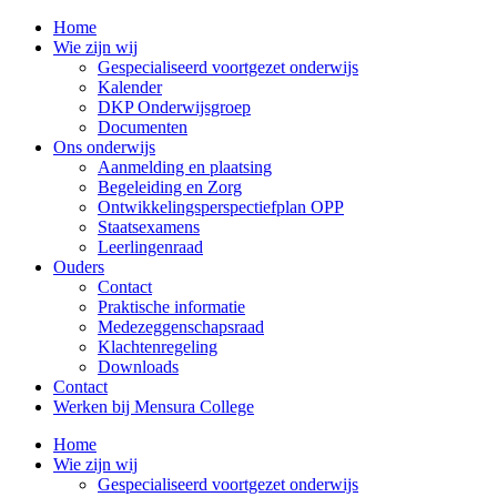
Home
Wie zijn wij
Gespecialiseerd voortgezet onderwijs
Kalender
DKP Onderwijsgroep
Documenten
Ons onderwijs
Aanmelding en plaatsing
Begeleiding en Zorg
Ontwikkelingsperspectiefplan OPP
Staatsexamens
Leerlingenraad
Ouders
Contact
Praktische informatie
Medezeggenschapsraad
Klachtenregeling
Downloads
Contact
Werken bij Mensura College
Home
Wie zijn wij
Gespecialiseerd voortgezet onderwijs